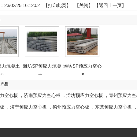
23/02/25 16:12:02 【
打印此页
】 【
关闭
】
【返回上一页】
品
应力混凝土
潍坊SP预应力混凝
潍坊SP预应力空心
心...
土...
板
区产品
力空心板
，
济南预应力空心板
，
潍坊预应力空心板
，
青州预应力空
板
，
济宁预应力空心板
，
德州预应力空心板
，
东营预应力空心板
