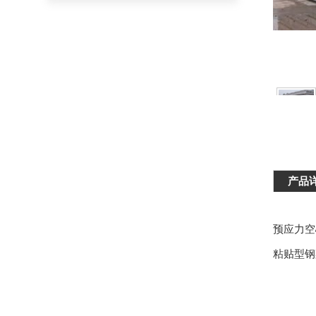
产品
预应力空
粘贴型钢梁